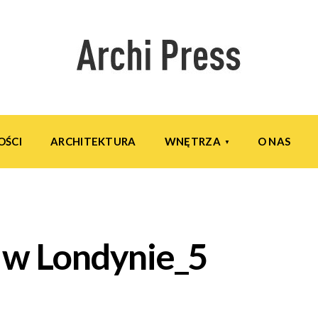
OŚCI
ARCHITEKTURA
WNĘTRZA
O NAS
 w Londynie_5