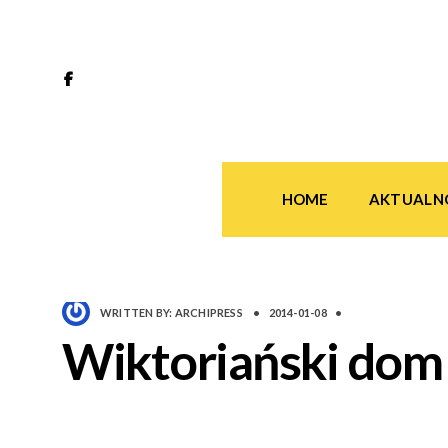
HOME
AKTUALN
WRITTEN BY:
ARCHIPRESS
•
2014-01-08
•
Wiktoriański dom