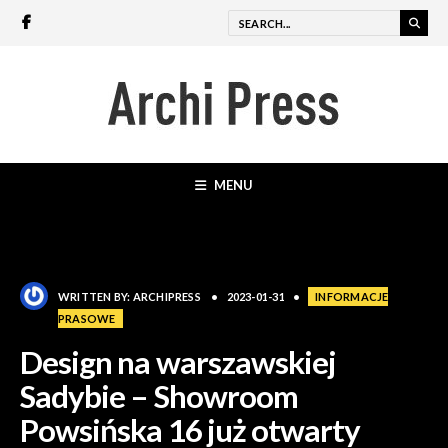
MENU
WRITTEN BY:
ARCHIPRESS
•
2023-01-31
•
INFORMACJE
PRASOWE
Design na warszawskiej
Sadybie – Showroom
Powsińska 16 już otwarty