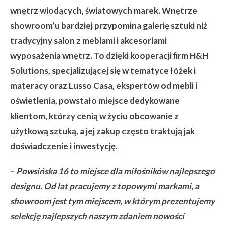
wnętrz wiodących, światowych marek. Wnętrze
showroom’u bardziej przypomina galerię sztuki niż
tradycyjny salon z meblami i akcesoriami
wyposażenia wnętrz. To dzięki kooperacji firm
H&H
Solutions
, specjalizującej się w tematyce łóżek i
materacy oraz
Lusso Casa
, ekspertów od mebli i
oświetlenia, powstało miejsce dedykowane
klientom, którzy cenią w życiu obcowanie z
użytkową sztuką, a jej zakup często traktują jak
doświadczenie i inwestycję.
–
Powsińska 16 to miejsce dla miłośnik
ów najlepszego
designu. Od lat pracujemy z topowymi markami, a
showroom jest tym miejscem, w kt
órym prezentujemy
selekcję najlepszych naszym zdaniem nowości