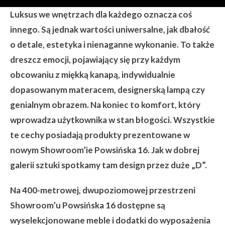
Luksus we wnętrzach dla każdego oznacza coś
innego. Są jednak wartości uniwersalne, jak dbałość
o detale, estetyka i nienaganne wykonanie. To także
dreszcz emocji, pojawiający się przy każdym
obcowaniu z mię
kką kanapą, indywidualnie
dopasowanym materacem, designerską lampą czy
genialnym obrazem. Na koniec to komfort, kt
óry
wprowadza użytkownika w stan błogości. Wszystkie
te cechy posiadają produkty prezentowane w
nowym Showroom
’ie Powsińska 16. Jak w dobrej
galerii sztuki spotkamy tam design przez duże „D”.
Na 400-metrowej, dwupoziomowej przestrzeni
Showroom
’u Powsińska 16 dostępne są
wyselekcjonowane meble i dodatki do wyposażenia