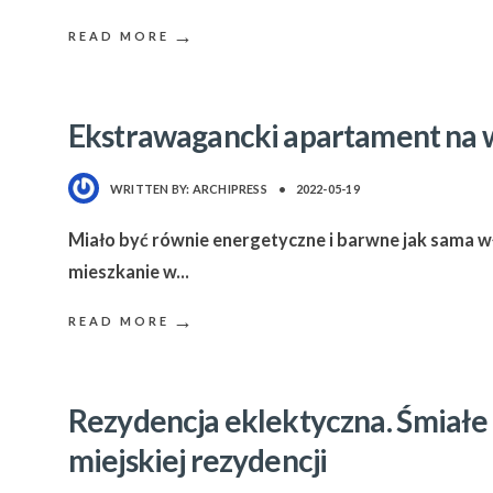
→
READ MORE
Ekstrawagancki apartament na 
WRITTEN BY:
ARCHIPRESS
•
2022-05-19
Miało być równie energetyczne i barwne jak sama wła
mieszkanie w
...
→
READ MORE
Rezydencja eklektyczna. Śmiałe 
miejskiej rezydencji