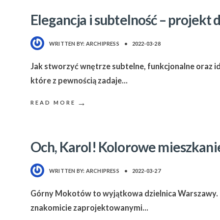
Elegancja i subtelność – proje
WRITTEN BY:
ARCHIPRESS
•
2022-03-28
Jak stworzyć wnętrze subtelne, funkcjonalne oraz 
które z pewnością zadaje
...
→
READ MORE
Och, Karol! Kolorowe mieszkan
WRITTEN BY:
ARCHIPRESS
•
2022-03-27
Górny Mokotów to wyjątkowa dzielnica Warszawy. 
znakomicie zaprojektowanymi
...