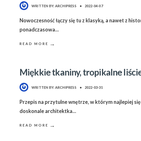
WRITTEN BY:
ARCHIPRESS
•
2022-04-07
Nowoczesność łączy się tu z klasyką, a nawet z histor
ponadczasowa
...
→
READ MORE
Miękkie tkaniny, tropikalne liści
WRITTEN BY:
ARCHIPRESS
•
2022-03-31
Przepis na przytulne wnętrze, w którym najlepiej si
doskonale architektka
...
→
READ MORE