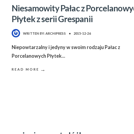
Niesamowity Pałac z Porcelanowy
Płytek z serii Grespanii
WRITTEN BY:
ARCHIPRESS
•
2015-12-26
Niepowtarzalny i jedyny w swoim rodzaju Pałac z
Porcelanowych Płytek
...
→
READ MORE