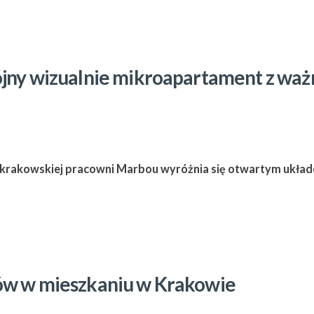
ójny wizualnie mikroapartament z waż
tu krakowskiej pracowni Marbou wyróżnia się otwartym ukła
tów w mieszkaniu w Krakowie