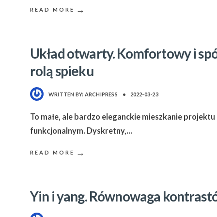
→
READ MORE
Układ otwarty. Komfortowy i sp
rolą spieku
WRITTEN BY:
ARCHIPRESS
•
2022-03-23
To małe, ale bardzo eleganckie mieszkanie projek
funkcjonalnym. Dyskretny,
...
→
READ MORE
Yin i yang. Równowaga kontras