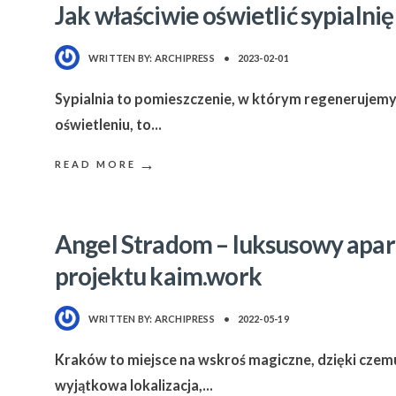
Jak właściwie oświetlić sypialni
WRITTEN BY:
ARCHIPRESS
•
2023-02-01
Sypialnia to pomieszczenie, w którym regenerujemy s
oświetleniu, to
...
→
READ MORE
Angel Stradom – luksusowy apar
projektu kaim.work
WRITTEN BY:
ARCHIPRESS
•
2022-05-19
Kraków to miejsce na wskroś magiczne, dzięki czem
wyjątkowa lokalizacja,
...