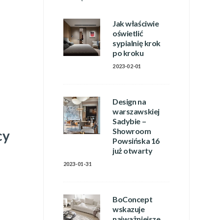
Jak właściwie
oświetlić
sypialnię krok
po kroku
2023-02-01
Design na
warszawskiej
Sadybie –
Showroom
cy
Powsińska 16
już otwarty
2023-01-31
BoConcept
wskazuje
najważniejsze