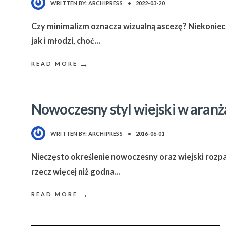
WRITTEN BY:
ARCHIPRESS
•
2022-03-20
Czy minimalizm oznacza wizualną ascezę? Niekoniec
jak i młodzi, choć
...
→
READ MORE
Nowoczesny styl wiejski w aranżac
WRITTEN BY:
ARCHIPRESS
•
2016-06-01
Nieczęsto określenie nowoczesny oraz wiejski rozp
rzecz więcej niż godna
...
→
READ MORE