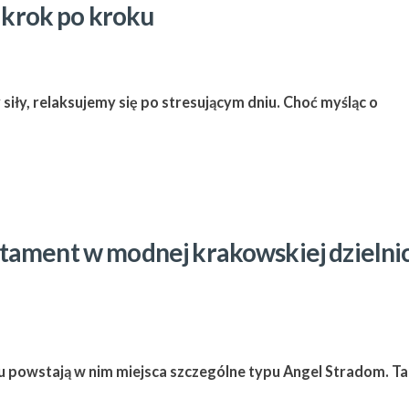
ę krok po kroku
iły, relaksujemy się po stresującym dniu. Choć myśląc o
tament w modnej krakowskiej dzielni
u powstają w nim miejsca szczególne typu Angel Stradom. Ta