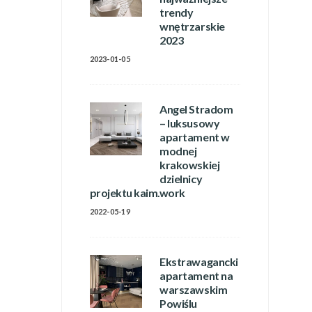
trendy
wnętrzarskie
2023
2023-01-05
Angel Stradom
– luksusowy
apartament w
modnej
krakowskiej
dzielnicy
projektu kaim.work
2022-05-19
Ekstrawagancki
apartament na
warszawskim
Powiślu