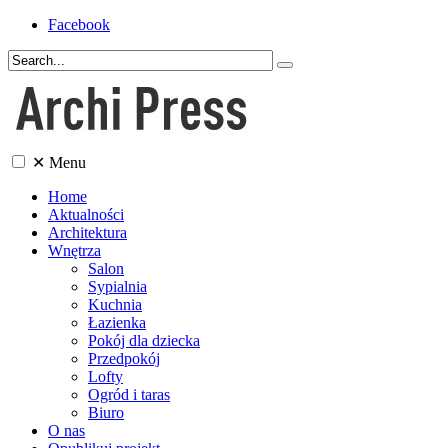
Facebook
✕
Menu
Home
Aktualności
Architektura
Wnętrza
Salon
Sypialnia
Kuchnia
Łazienka
Pokój dla dziecka
Przedpokój
Lofty
Ogród i taras
Biuro
O nas