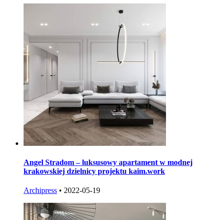
Angel Stradom – luksusowy apartament w modnej
krakowskiej dzielnicy projektu kaim.work
Archipress
•
2022-05-19