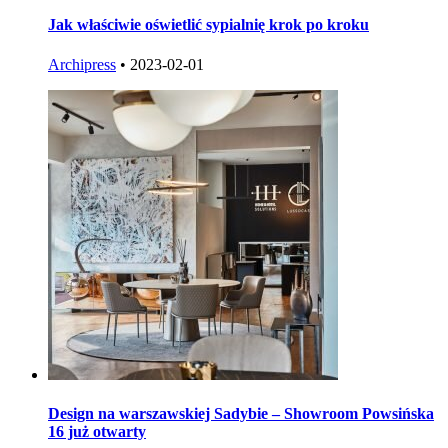
Jak właściwie oświetlić sypialnię krok po kroku
Archipress
•
2023-02-01
Design na warszawskiej Sadybie – Showroom Powsińska
16 już otwarty