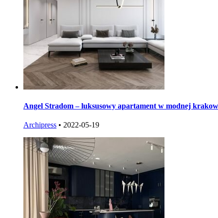
Angel Stradom – luksusowy apartament w modnej krakowsk
Archipress
•
2022-05-19