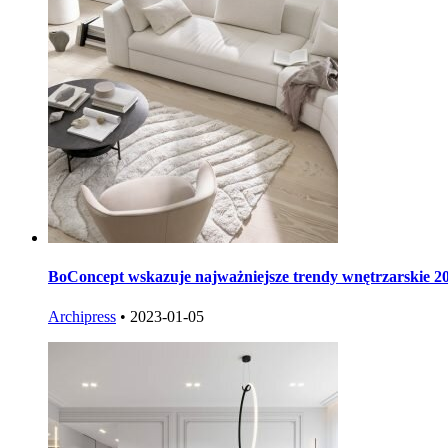
BoConcept wskazuje najważniejsze trendy wnętrzarskie 2
Archipress
•
2023-01-05