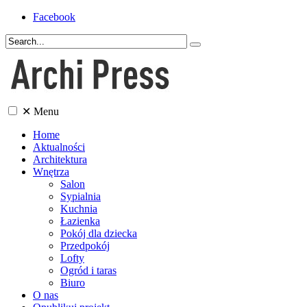
Facebook
✕
Menu
Home
Aktualności
Architektura
Wnętrza
Salon
Sypialnia
Kuchnia
Łazienka
Pokój dla dziecka
Przedpokój
Lofty
Ogród i taras
Biuro
O nas