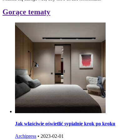
Gorące tematy
Jak właściwie oświetlić sypialnię krok po kroku
Archipress
•
2023-02-01