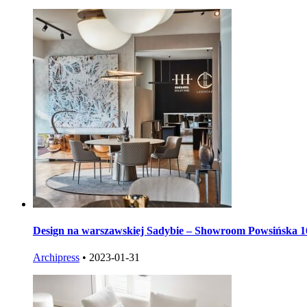
Design na warszawskiej Sadybie – Showroom Powsińska 16
Archipress
•
2023-01-31