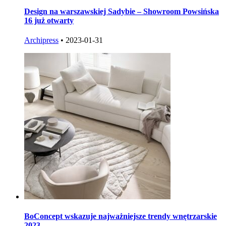
Design na warszawskiej Sadybie – Showroom Powsińska
16 już otwarty
Archipress
•
2023-01-31
BoConcept wskazuje najważniejsze trendy wnętrzarskie
2023