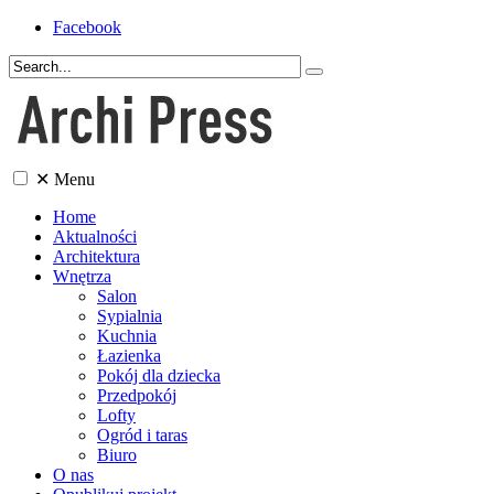
Facebook
✕
Menu
Home
Aktualności
Architektura
Wnętrza
Salon
Sypialnia
Kuchnia
Łazienka
Pokój dla dziecka
Przedpokój
Lofty
Ogród i taras
Biuro
O nas