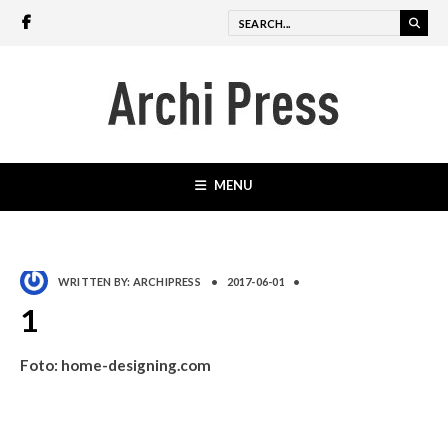
MENU
WRITTEN BY:
ARCHIPRESS
•
2017-06-01
•
1
Foto: home-designing.com