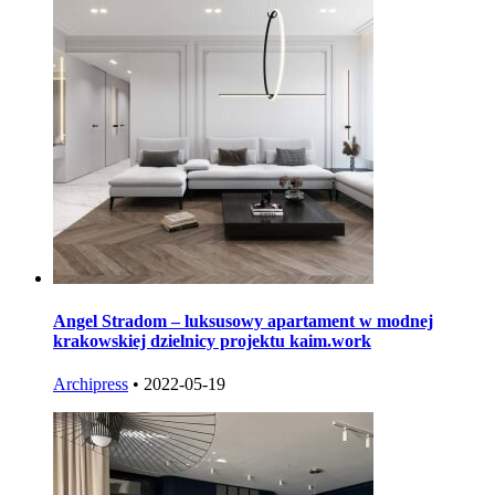
Angel Stradom – luksusowy apartament w modnej
krakowskiej dzielnicy projektu kaim.work
Archipress
•
2022-05-19