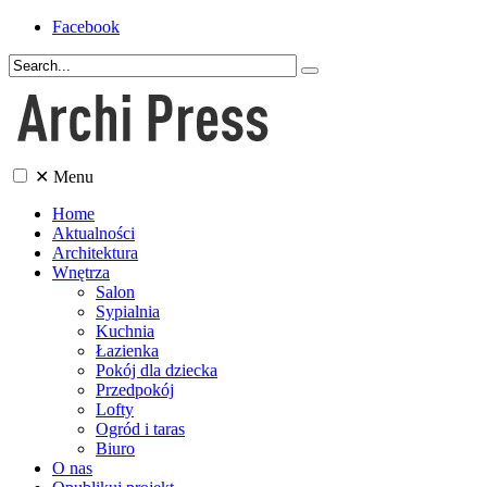
Facebook
✕
Menu
Home
Aktualności
Architektura
Wnętrza
Salon
Sypialnia
Kuchnia
Łazienka
Pokój dla dziecka
Przedpokój
Lofty
Ogród i taras
Biuro
O nas