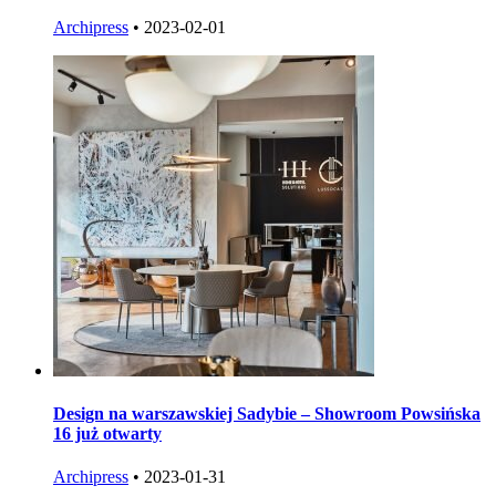
Archipress
•
2023-02-01
Design na warszawskiej Sadybie – Showroom Powsińska
16 już otwarty
Archipress
•
2023-01-31