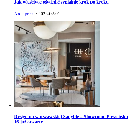
Jak właściwie oświetlić sypialnię krok po kroku
Archipress
•
2023-02-01
Design na warszawskiej Sadybie – Showroom Powsińska
16 już otwarty