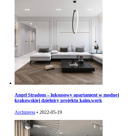
Angel Stradom – luksusowy apartament w modnej
krakowskiej dzielnicy projektu kaim.work
Archipress
•
2022-05-19