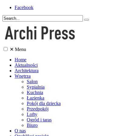
Facebook
✕
Menu
Home
Aktualności
Architektura
Wnętrza
Salon
Sypialnia
Kuchnia
Łazienka
Pokój dla dziecka
Przedpokój
Lofty
Ogród i taras
Biuro
O nas