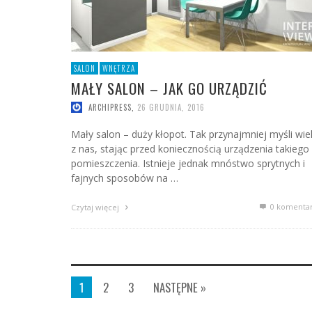
SALON
WNĘTRZA
MAŁY SALON – JAK GO URZĄDZIĆ
ARCHIPRESS
,
26 GRUDNIA, 2016
Mały salon – duży kłopot. Tak przynajmniej myśli wie
z nas, stając przed koniecznością urządzenia takiego
pomieszczenia. Istnieje jednak mnóstwo sprytnych i
fajnych sposobów na …
0 komenta
Czytaj więcej
1
2
3
NASTĘPNE »