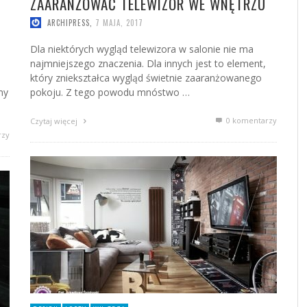
ZAARANŻOWAĆ TELEWIZOR WE WNĘTRZU
ARCHIPRESS
,
7 MAJA, 2017
Dla niektórych wygląd telewizora w salonie nie ma
najmniejszego znaczenia. Dla innych jest to element,
który zniekształca wygląd świetnie zaaranżowanego
my
pokoju. Z tego powodu mnóstwo …
0 komentarzy
Czytaj więcej
rzy