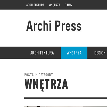
ARCHITEKTURA
WNĘTRZA
O NAS
ARCHITEKTURA
WNĘTRZA
DESIGN
SALON
SYPIALNIA
POSTS IN CATEGORY
WNĘTRZA
KUCHNIA
ŁAZIENKA
ARANŻ
PRZEDPOKÓJ