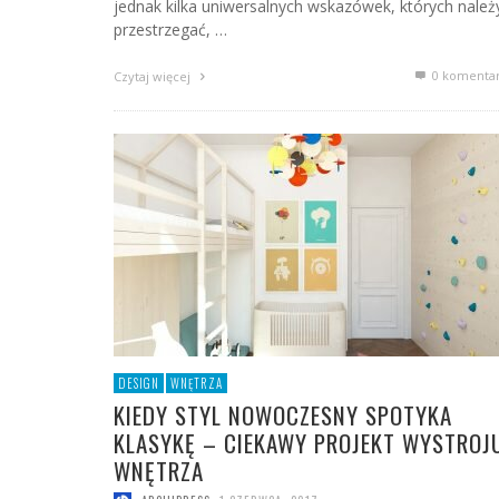
jednak kilka uniwersalnych wskazówek, których należ
przestrzegać, …
0 komenta
Czytaj więcej
DESIGN
WNĘTRZA
KIEDY STYL NOWOCZESNY SPOTYKA
KLASYKĘ – CIEKAWY PROJEKT WYSTROJ
WNĘTRZA