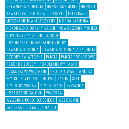
DREWNIANA PODŁOGA
DREWNIANE MEBLE
DREWNO
KAWALERKA
KUCHNIA
LIFESTYLE
MIESZKANIE
MIESZKANIE DLA MĘŻCZYZNY
MODNA ŁAZIENKA
NIEKONWENCJONALNY SALON
NOWOCZESNY PROJEKT
NOWOCZESNY SALON
OGRÓD
ORYGINALNE I NIEBANALNE OZDOBY
OTWARTA KUCHNIA
OTWARTA KUCHNIA Z SALONEM
OZDOBY ŚWIĄTECZNE
PANELE
PANELE PODŁOGOWE
POKÓJ DZIECIĘCY
PORCELANOWY PAŁAC
POSADZKI WEWNĘTRZNE
PROJEKTOWANIE WNĘTRZ
PŁYTKI
PŁYTKI PODŁOGOWE
SALON
STYL
STYL RUSTYKALNY
STYL VINTAGE
SYPIALNIA
URZĄDZANIE SALONU
WNĘTRZA
WYGODNY POKÓJ DZIECIĘCY
WĘZGŁOWIE
ŁAZIENKA
ŁÓŻKA DLA DZIECI