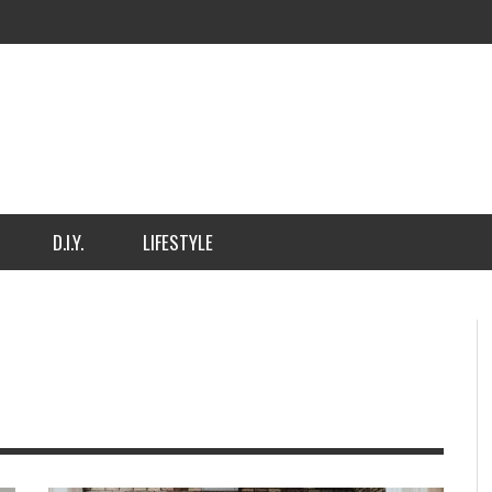
D.I.Y.
LIFESTYLE
ACJE PRZEDPOKOJU –
SALON W STYLU LOFT SPOS