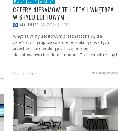
DESIGN
LOFTY
WNĘTRZA
CZTERY NIESAMOWITE LOFTY I WNĘTRZA
W STYLU LOFTOWYM
ARCHIPRESS
,
24 STYCZNIA, 2017
Wnętrza w stylu loftowym przeznaczone są dla
określonych grup osób, które poszukują otwartych
przestrzeni, nie poddających się ogólnie
akceptowanym trendom i modom. To niepowtarzalny i
o
…
0 komentarzy
Czytaj więcej
rzy