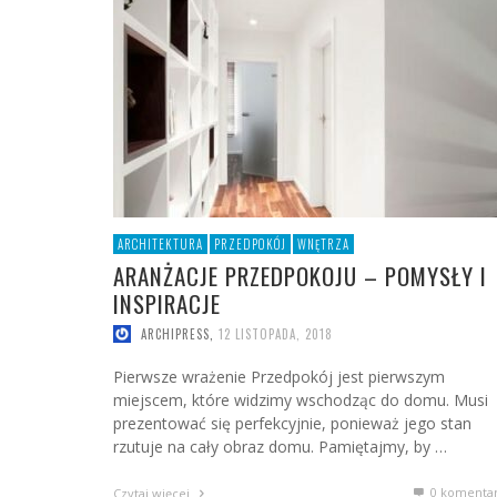
POMYS
POKÓJ DLA DZIECKA
ARANŻACJE PRZEDPOKOJU – POMYSŁY I
JAK DOBRAĆ KOLOR DO WNĘTRZA –
REMONT ŁAZIENKI – SPOSOBY NA
WSPANIAŁY, PRAWDZIWY DOM HOBBITA W
ARC
INSPIRACJE
SPRAWDZONE PATENTY, KTÓRE POKOCHASZ
OSZCZĘDNOŚCI
SZKOCJI
LOFTY
ARCHIPRESS
ARCHIPRESS
ARCHIPRESS
ARCHIPRESS
,
,
,
,
12 LISTOPADA, 2018
5 LIPCA, 2017
4 STYCZNIA, 2017
2 SIERPNIA, 2017
OGRÓD I TARAS
BIURO
ARCHITEKTURA
PRZEDPOKÓJ
WNĘTRZA
ARANŻACJE PRZEDPOKOJU – POMYSŁY I
INSPIRACJE
ARCHIPRESS
,
12 LISTOPADA, 2018
Pierwsze wrażenie Przedpokój jest pierwszym
miejscem, które widzimy wschodząc do domu. Musi
prezentować się perfekcyjnie, ponieważ jego stan
rzutuje na cały obraz domu. Pamiętajmy, by …
0 komenta
Czytaj więcej