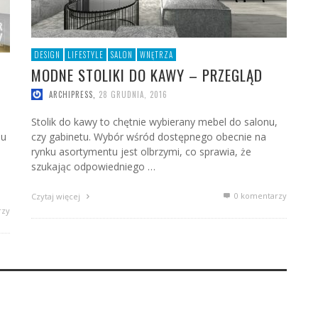
DESIGN
LIFESTYLE
SALON
WNĘTRZA
MODNE STOLIKI DO KAWY – PRZEGLĄD
ARCHIPRESS
,
28 GRUDNIA, 2016
Stolik do kawy to chętnie wybierany mebel do salonu,
lu
czy gabinetu. Wybór wśród dostępnego obecnie na
rynku asortymentu jest olbrzymi, co sprawia, że
szukając odpowiedniego …
0 komentarzy
Czytaj więcej
rzy