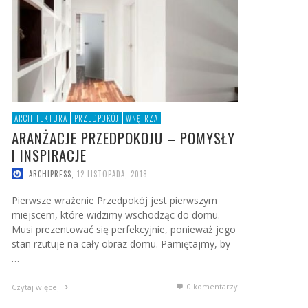
ARCHITEKTURA
PRZEDPOKÓJ
WNĘTRZA
ARANŻACJE PRZEDPOKOJU – POMYSŁY
I INSPIRACJE
ARCHIPRESS
,
12 LISTOPADA, 2018
Pierwsze wrażenie Przedpokój jest pierwszym
miejscem, które widzimy wschodząc do domu.
Musi prezentować się perfekcyjnie, ponieważ jego
stan rzutuje na cały obraz domu. Pamiętajmy, by
…
0 komentarzy
Czytaj więcej