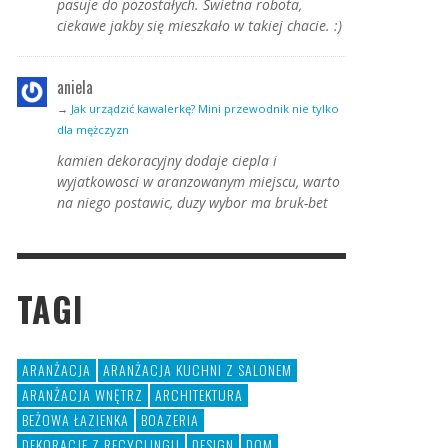
pasuje do pozostałych. Świetna robota,
ciekawe jakby się mieszkało w takiej chacie. :)
aniela
→
Jak urządzić kawalerkę? Mini przewodnik nie tylko
dla mężczyzn
kamien dekoracyjny dodaje ciepla i
wyjatkowosci w aranzowanym miejscu, warto
na niego postawic, duzy wybor ma bruk-bet
TAGI
ARANŻACJA
ARANŻACJA KUCHNI Z SALONEM
ARANŻACJA WNĘTRZ
ARCHITEKTURA
BEŻOWA ŁAZIENKA
BOAZERIA
DEKORACJE Z RECYCLINGU
DESIGN
DOM