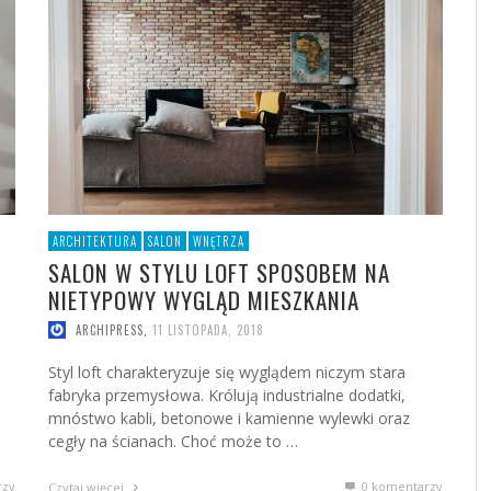
ŁY I INSPIRACJE
NA NIETYPOWY WYGLĄD
MIESZKANIA
SALON W STYLU LOFT SPOSOBEM NA
KIEDY STYL NOWOCZESNY SPOTYKA KLASYKĘ –
ORYGINALNE OZDOBY ŚWIĄTECZNE – ZRÓB TO
MODNE STOLIKI DO KAWY – PRZEGLĄD
PO
SA
JA
JA
HIPRESS
,
12 LISTOPADA, 2018
NIETYPOWY WYGLĄD MIESZKANIA
CIEKAWY PROJEKT WYSTROJU WNĘTRZA
SAM
TE
SI
ARCHIPRESS
,
11 LISTOPADA, 2018
ARCHIPRESS
,
28 GRUDNIA, 2016
ARCHIPRESS
ARCHIPRESS
ARCHIPRESS
,
,
,
11 LISTOPADA, 2018
1 CZERWCA, 2017
1 GRUDNIA, 2016
ARCHITEKTURA
SALON
WNĘTRZA
SALON W STYLU LOFT SPOSOBEM NA
NIETYPOWY WYGLĄD MIESZKANIA
ARCHIPRESS
,
11 LISTOPADA, 2018
Styl loft charakteryzuje się wyglądem niczym stara
fabryka przemysłowa. Królują industrialne dodatki,
mnóstwo kabli, betonowe i kamienne wylewki oraz
cegły na ścianach. Choć może to …
rzy
0 komentarzy
Czytaj więcej