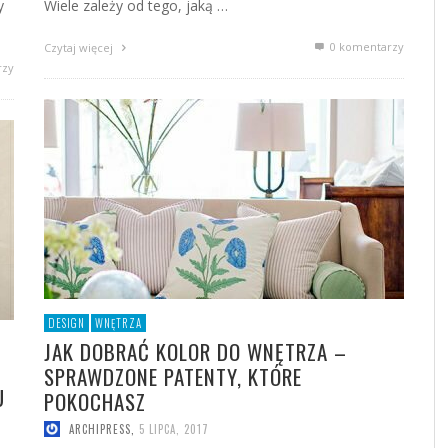
y
Wiele zależy od tego, jaką …
0 komentarzy
Czytaj więcej
rzy
DESIGN
WNĘTRZA
JAK DOBRAĆ KOLOR DO WNĘTRZA –
SPRAWDZONE PATENTY, KTÓRE
U
POKOCHASZ
ARCHIPRESS
,
5 LIPCA, 2017