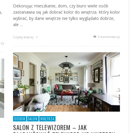
Dekorując mieszkanie, dom, czy biuro wiele osób
u,
zastanawia się jak dobrać kolor do wnętrza. Który kolor
wybrać, by dane wnętrze nie tylko wyglądało dobrze,
ale …
0 komentarzy
Czytaj więcej
rzy
DESIGN
SALON
WNĘTRZA
SALON Z TELEWIZOREM – JAK