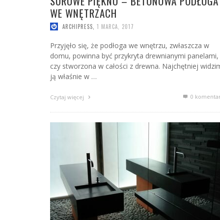
SUROWE PIĘKNO – BETONOWA PODŁOGA
WE WNĘTRZACH
ARCHIPRESS
,
1 MARCA, 2017
Przyjęło się, że podłoga we wnętrzu, zwłaszcza w
domu, powinna być przykryta drewnianymi panelami,
czy stworzona w całości z drewna. Najchętniej widzi
ją właśnie w …
0 komenta
Czytaj więcej