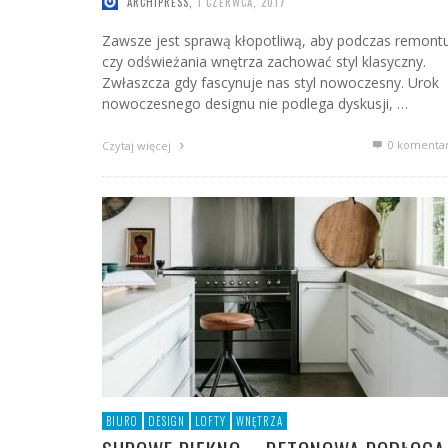
ARCHIPRESS
,
1 CZERWCA, 2017
Zawsze jest sprawą kłopotliwą, aby podczas remont
czy odświeżania wnętrza zachować styl klasyczny.
Zwłaszcza gdy fascynuje nas styl nowoczesny. Urok
nowoczesnego designu nie podlega dyskusji, …
0 komenta
Czytaj więcej
BIURO
DESIGN
LOFTY
WNĘTRZA