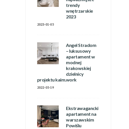
trendy
wnętrzarskie
2023
2023-01-05
Angel Stradom
– luksusowy
apartament w
modnej
krakowskiej
dzielnicy
projektu kaim.work
2022-05-19
Ekstrawagancki
apartament na
warszawskim
Powiślu