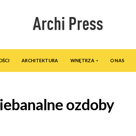
OŚCI
ARCHITEKTURA
WNĘTRZA
O NAS
niebanalne ozdoby