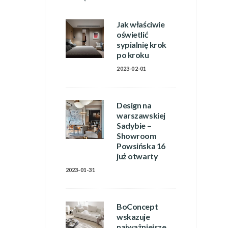
Jak właściwie
oświetlić
sypialnię krok
po kroku
2023-02-01
Design na
warszawskiej
Sadybie –
Showroom
Powsińska 16
już otwarty
2023-01-31
BoConcept
wskazuje
najważniejsze