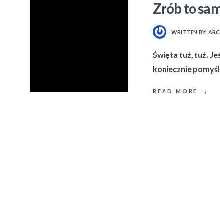
Zrób to sam
WRITTEN BY:
ARC
Święta tuż, tuż. J
koniecznie pomyś
→
READ MORE