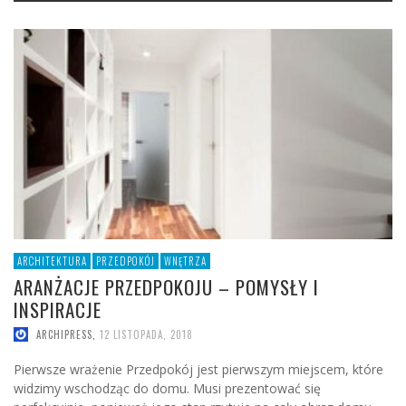
ARCHITEKTURA
PRZEDPOKÓJ
WNĘTRZA
ARANŻACJE PRZEDPOKOJU – POMYSŁY I
INSPIRACJE
ARCHIPRESS
,
12 LISTOPADA, 2018
Pierwsze wrażenie Przedpokój jest pierwszym miejscem, które
widzimy wschodząc do domu. Musi prezentować się