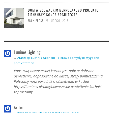
DOM W SŁOWACKIM BERNOLAKOVO PROJEKTU
ZITNANSKY GONDA ARCHITECTS
ARCHIPRESS
,
26 LUTEGO, 2018
Lumines Lighting
→
Aranżacja kuchni z salonem – ciekawe pomysły na wygodne
pomieszczenia
Podstawą nowoczesnej kuchni jest dobrze dobrane
oświetlenie, dopasowane do każdej strefy pomieszczenia.
Polecamy nasz poradnik o oświetleniu w kuchni
https://lumines.pl/blog/nowoczesne-oswietlenie-kuchni/ -
zapraszamy!
Axitech
→
Wspaniały, prawdziwy dom Hobbita w Szkocji