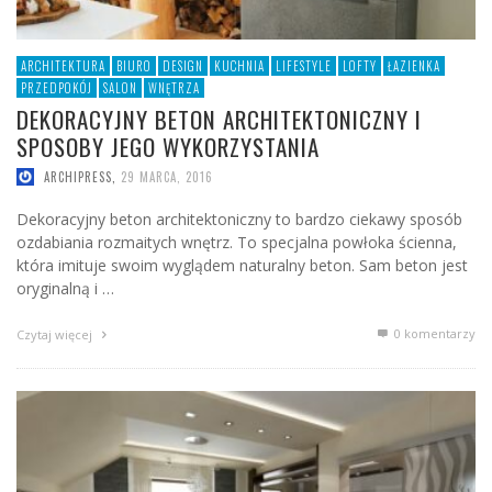
ARCHITEKTURA
BIURO
DESIGN
KUCHNIA
LIFESTYLE
LOFTY
ŁAZIENKA
PRZEDPOKÓJ
SALON
WNĘTRZA
DEKORACYJNY BETON ARCHITEKTONICZNY I
SPOSOBY JEGO WYKORZYSTANIA
ARCHIPRESS
,
29 MARCA, 2016
Dekoracyjny beton architektoniczny to bardzo ciekawy sposób
ozdabiania rozmaitych wnętrz. To specjalna powłoka ścienna,
która imituje swoim wyglądem naturalny beton. Sam beton jest
oryginalną i …
0 komentarzy
Czytaj więcej