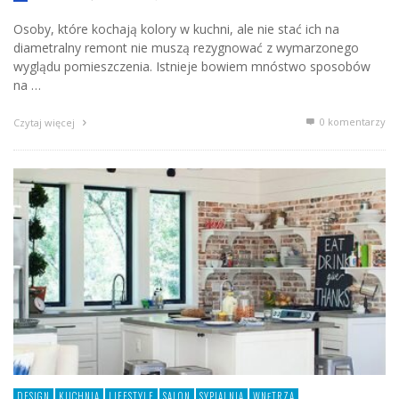
Osoby, które kochają kolory w kuchni, ale nie stać ich na
diametralny remont nie muszą rezygnować z wymarzonego
wyglądu pomieszczenia. Istnieje bowiem mnóstwo sposobów
na …
0 komentarzy
Czytaj więcej
DESIGN
KUCHNIA
LIFESTYLE
SALON
SYPIALNIA
WNĘTRZA