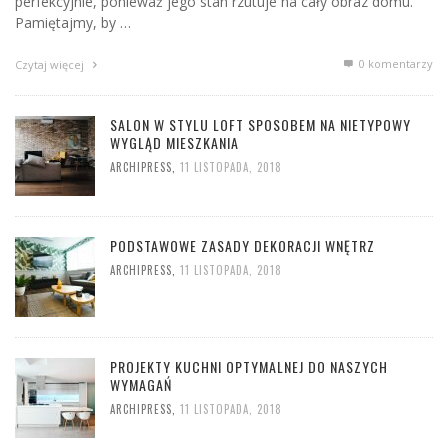
perfekcyjnie, ponieważ jego stan rzutuje na cały obraz domu.
Pamiętajmy, by …
0 komentarzy
Czytaj więcej
SALON W STYLU LOFT SPOSOBEM NA NIETYPOWY
WYGLĄD MIESZKANIA
ARCHIPRESS
,
11 LISTOPADA, 2018
PODSTAWOWE ZASADY DEKORACJI WNĘTRZ
ARCHIPRESS
,
11 LISTOPADA, 2018
PROJEKTY KUCHNI OPTYMALNEJ DO NASZYCH
WYMAGAŃ
ARCHIPRESS
,
11 LISTOPADA, 2018