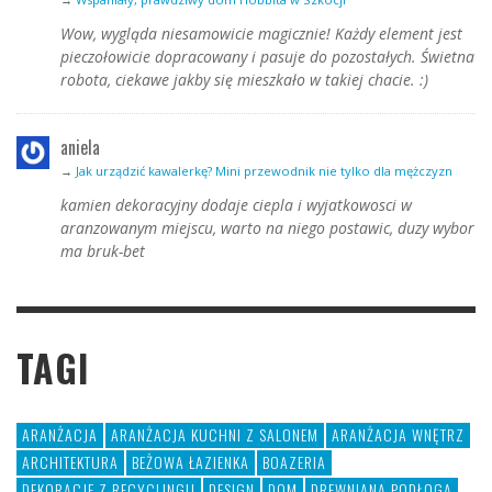
Wow, wygląda niesamowicie magicznie! Każdy element jest
pieczołowicie dopracowany i pasuje do pozostałych. Świetna
robota, ciekawe jakby się mieszkało w takiej chacie. :)
aniela
→
Jak urządzić kawalerkę? Mini przewodnik nie tylko dla mężczyzn
kamien dekoracyjny dodaje ciepla i wyjatkowosci w
aranzowanym miejscu, warto na niego postawic, duzy wybor
ma bruk-bet
TAGI
ARANŻACJA
ARANŻACJA KUCHNI Z SALONEM
ARANŻACJA WNĘTRZ
ARCHITEKTURA
BEŻOWA ŁAZIENKA
BOAZERIA
DEKORACJE Z RECYCLINGU
DESIGN
DOM
DREWNIANA PODŁOGA