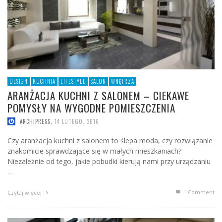
DESIGN
KUCHNIA
LIFESTYLE
SALON
WNĘTRZA
ARANŻACJA KUCHNI Z SALONEM – CIEKAWE
POMYSŁY NA WYGODNE POMIESZCZENIA
ARCHIPRESS
,
14 LUTEGO, 2016
Czy aranżacja kuchni z salonem to ślepa moda, czy rozwiązanie
znakomicie sprawdzające się w małych mieszkaniach?
Niezależnie od tego, jakie pobudki kierują nami przy urządzaniu
…
1
Comment
Czytaj więcej