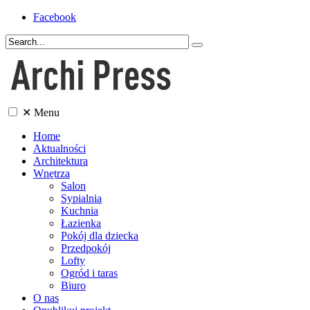
Facebook
✕
Menu
Home
Aktualności
Architektura
Wnętrza
Salon
Sypialnia
Kuchnia
Łazienka
Pokój dla dziecka
Przedpokój
Lofty
Ogród i taras
Biuro
O nas