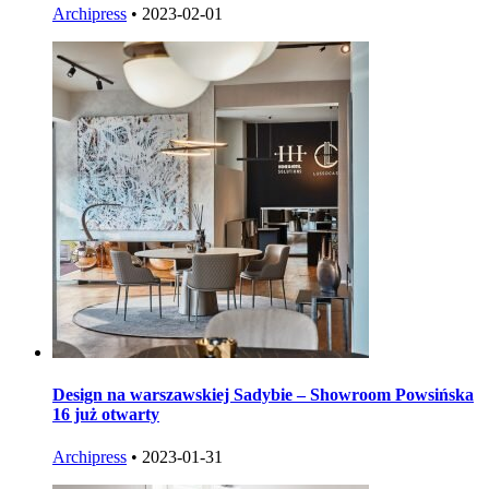
Archipress
•
2023-02-01
Design na warszawskiej Sadybie – Showroom Powsińska
16 już otwarty
Archipress
•
2023-01-31