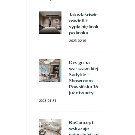
Jak właściwie
oświetlić
sypialnię krok
po kroku
2023-02-01
Design na
warszawskiej
Sadybie –
Showroom
Powsińska 16
już otwarty
2023-01-31
BoConcept
wskazuje
najważniejsze