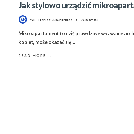
Jak stylowo urządzić mikroapar
WRITTEN BY:
ARCHIPRESS
•
2016-09-01
Mikroapartament to dziś prawdziwe wyzwanie archit
kobiet, może okazać się
...
→
READ MORE