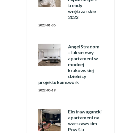
trendy
wnętrzarskie
2023
2023-01-05
Angel Stradom
– luksusowy
apartament w
modnej
krakowskiej
dzielnicy
projektu kaim.work
2022-05-19
Ekstrawagancki
apartament na
warszawskim
Powiślu