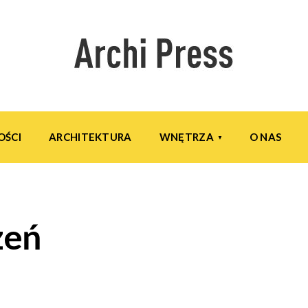
OŚCI
ARCHITEKTURA
WNĘTRZA
O NAS
zeń