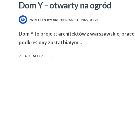
Dom Y – otwarty na ogród
WRITTEN BY:
ARCHIPRESS
•
2022-03-21
Dom Y to projekt architektów z warszawskiej praco
podkreślony został białym
...
→
READ MORE