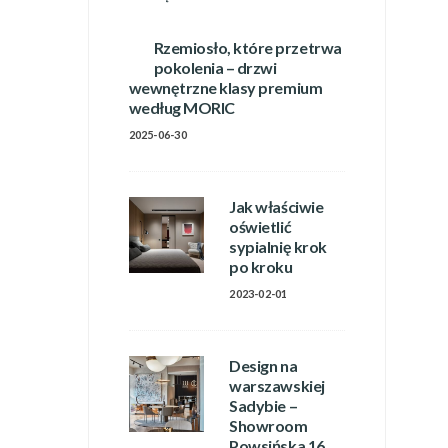
Rzemiosło, które przetrwa
pokolenia – drzwi
wewnętrzne klasy premium
według MORIC
2025-06-30
Jak właściwie
oświetlić
sypialnię krok
po kroku
2023-02-01
Design na
warszawskiej
Sadybie –
Showroom
Powsińska 16