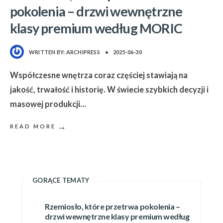
pokolenia – drzwi wewnętrzne
klasy premium według MORIC
WRITTEN BY:
ARCHIPRESS
•
2025-06-30
Współczesne wnętrza coraz częściej stawiają na
jakość, trwałość i historię. W świecie szybkich decyzji i
masowej produkcji
...
→
READ MORE
GORĄCE TEMATY
Rzemiosło, które przetrwa pokolenia –
drzwi wewnętrzne klasy premium według