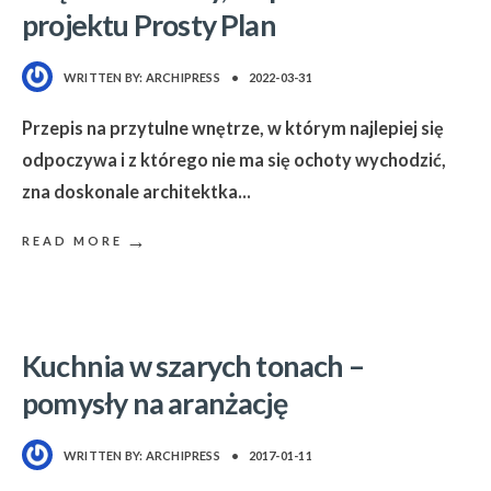
projektu Prosty Plan
WRITTEN BY:
ARCHIPRESS
•
2022-03-31
Przepis na przytulne wnętrze, w którym najlepiej się
odpoczywa i z którego nie ma się ochoty wychodzić,
zna doskonale architektka
...
→
READ MORE
Kuchnia w szarych tonach –
pomysły na aranżację
WRITTEN BY:
ARCHIPRESS
•
2017-01-11