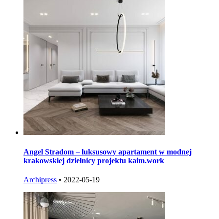
Angel Stradom – luksusowy apartament w modnej
krakowskiej dzielnicy projektu kaim.work
Archipress
•
2022-05-19