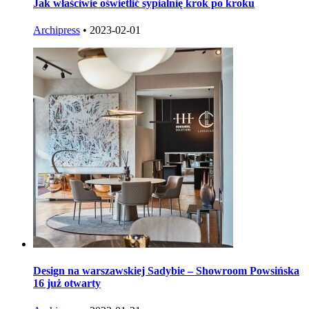
Jak właściwie oświetlić sypialnię krok po kroku
Archipress
•
2023-02-01
Design na warszawskiej Sadybie – Showroom Powsińska
16 już otwarty