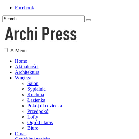
Facebook
✕
Menu
Home
Aktualności
Architektura
Wnętrza
Salon
Sypialnia
Kuchnia
Łazienka
Pokój dla dziecka
Przedpokój
Lofty
Ogród i taras
Biuro
O nas