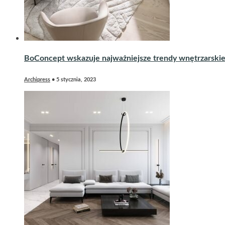
BoConcept wskazuje najważniejsze trendy wnętrzarski
Archipress
•
5 stycznia, 2023