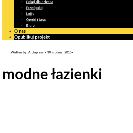
Pokój dla dziecka
Przedpokój
Lofty
Ogród i taras
Biuro
O nas
Opublikuj projekt
Written by:
Archipress
•
30 grudnia, 2015
•
modne łazienki