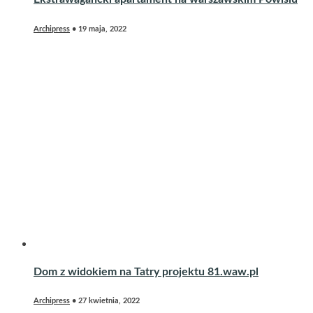
Archipress
•
19 maja, 2022
Dom z widokiem na Tatry projektu 81.waw.pl
Archipress
•
27 kwietnia, 2022