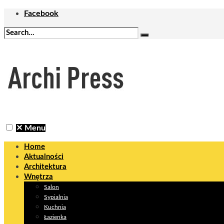
Facebook
✕
Menu
Home
Aktualności
Architektura
Wnętrza
Salon
Sypialnia
Kuchnia
Łazienka