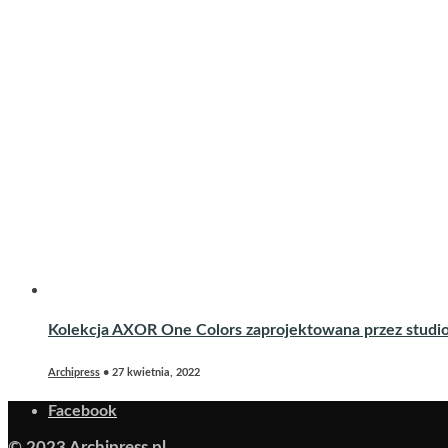
Kolekcja AXOR One Colors zaprojektowana przez studi
Archipress
•
27 kwietnia, 2022
Facebook
© 2023 Archipress.pl