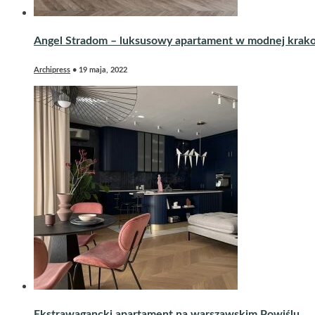
Angel Stradom – luksusowy apartament w modnej krakow
Archipress
•
19 maja, 2022
Ekstrawagancki apartament na warszawskim Powiślu