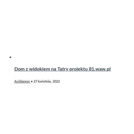
Dom z widokiem na Tatry projektu 81.waw.pl
Archipress
•
27 kwietnia, 2022