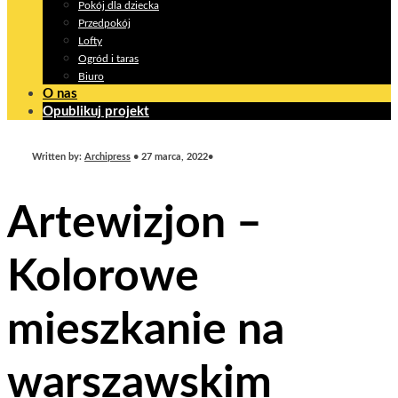
Pokój dla dziecka
Przedpokój
Lofty
Ogród i taras
Biuro
O nas
Opublikuj projekt
Written by:
Archipress
•
27 marca, 2022
•
Artewizjon –
Kolorowe
mieszkanie na
warszawskim