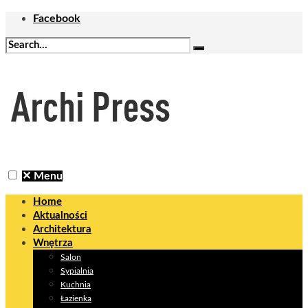
Facebook
✕
Menu
Home
Aktualności
Architektura
Wnętrza
Salon
Sypialnia
Kuchnia
Łazienka