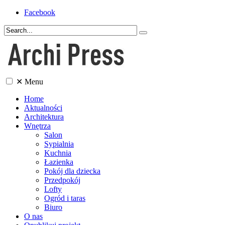
Facebook
✕
Menu
Home
Aktualności
Architektura
Wnętrza
Salon
Sypialnia
Kuchnia
Łazienka
Pokój dla dziecka
Przedpokój
Lofty
Ogród i taras
Biuro
O nas