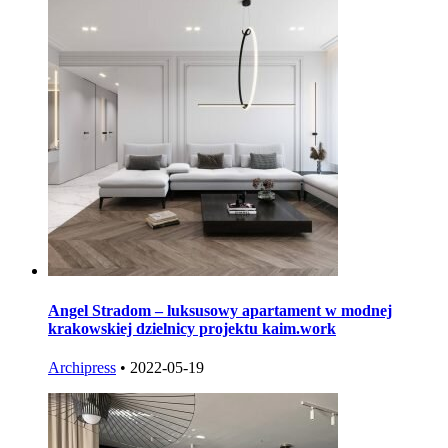
Angel Stradom – luksusowy apartament w modnej
krakowskiej dzielnicy projektu kaim.work
Archipress
•
2022-05-19