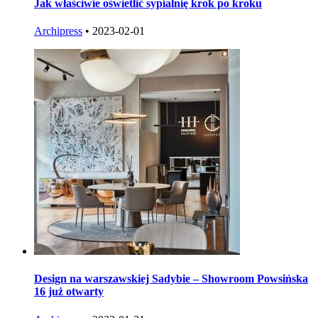
Jak właściwie oświetlić sypialnię krok po kroku
Archipress
•
2023-02-01
Design na warszawskiej Sadybie – Showroom Powsińska
16 już otwarty