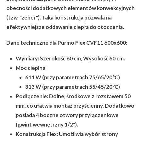
obecności dodatkowych elementów konwekcyjnych
(tzw. "żeber"). Taka konstrukcja pozwala na
efektywniejsze oddawanie ciepła do otoczenia.
Dane techniczne dla Purmo Flex CVF11 600x600:
Wymiary:
Szerokość 60 cm, Wysokość 60 cm.
Moc cieplna:
611 W (przy parametrach 75/65/20°C)
313 W (przy parametrach 55/45/20°C)
Podłączenie:
Dolne, środkowe z rozstawem 50
mm, co ułatwia montaż przyścienny. Dodatkowo
posiada 4 boczne otwory przyłączeniowe
(gwint wewnętrzny 1/2").
Konstrukcja Flex:
Umożliwia wybór strony