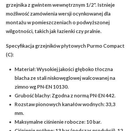
grzejnika z gwintem wewnętrznym 1/2". Istnieje
możliwość zamówienia wersji ocynkowanej dla
montażu w pomieszczeniach o podwyższonej
wilgotności, takich jak łazienki czy pralnie.
Specyfikacja grzejników płytowych Purmo Compact
(C):
Materiał:
Wysokiej jakości głęboko tłoczna
blacha ze stali niskowęglowej walcowanej na
zimno wg PN-EN 10130.
Grubość blachy:
Zgodna z normą PN-EN 442.
Rozstaw pionowych kanałów wodnych:
33,3
mm.
Maksymalne ciśnienie robocze:
10 bar.
Ciśnienie próbne:
13 bar (podczas produkcji), 12