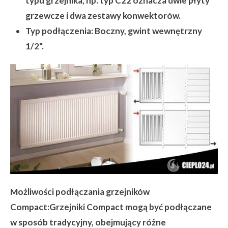
typu grzejnika, np. typ C22 oznacza dwie płyty
grzewcze i dwa zestawy konwektorów.
Typ podłączenia:
Boczny, gwint wewnętrzny
1/2".
Możliwości podłączania grzejników
Compact:
Grzejniki Compact mogą być podłączane
w sposób tradycyjny, obejmujący różne