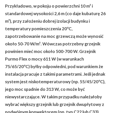
Przykładowo, w pokoju o powierzchni 10 m² i
standardowej wysokości 2,6 m (co daje kubaturę 26
m³), przy założeniu dobrej izolacji budynku i
temperatury pomieszczenia 20°C,
zapotrzebowanie na moc grzewczą może wynosić
około 50-70 W/m². Wówczas potrzebny grzejnik
powinien mieć moc około 500-700 W. Grzejnik
Purmo Flex o mocy 611 W (w warunkach
75/65/20°C) byłby odpowiedni, pod warunkiem że
instalacja pracuje z takimi parametrami. Jeśli jednak
system jest niskotemperaturowy (np. 55/45/20°C),
jego moc spadnie do 313 W, co może być
niewystarczające. W takim przypadku należałoby
wybrać większy grzejnik lub grzejnik dwupłytowy z
podwójnym konwektorem (np. typ C22 lub C33),