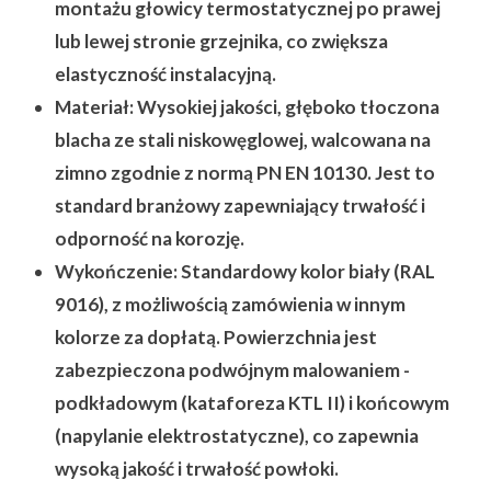
montażu głowicy termostatycznej po prawej
lub lewej stronie grzejnika, co zwiększa
elastyczność instalacyjną.
Materiał:
Wysokiej jakości, głęboko tłoczona
blacha ze stali niskowęglowej, walcowana na
zimno zgodnie z normą PN EN 10130. Jest to
standard branżowy zapewniający trwałość i
odporność na korozję.
Wykończenie:
Standardowy kolor biały (RAL
9016), z możliwością zamówienia w innym
kolorze za dopłatą. Powierzchnia jest
zabezpieczona podwójnym malowaniem -
podkładowym (kataforeza KTL II) i końcowym
(napylanie elektrostatyczne), co zapewnia
wysoką jakość i trwałość powłoki.