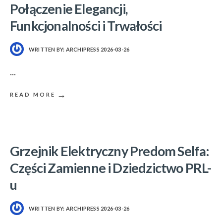
Połączenie Elegancji,
Funkcjonalności i Trwałości
WRITTEN BY:
ARCHIPRESS
2026-03-26
...
→
READ MORE
Grzejnik Elektryczny Predom Selfa:
Części Zamienne i Dziedzictwo PRL-
u
WRITTEN BY:
ARCHIPRESS
2026-03-26