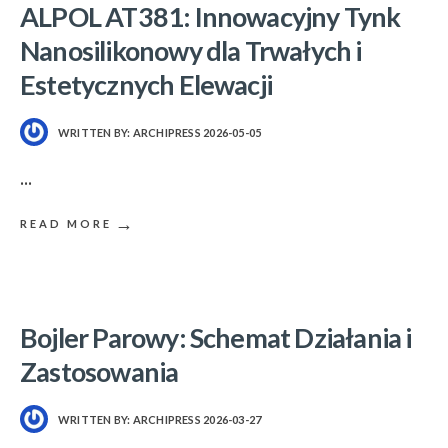
ALPOL AT381: Innowacyjny Tynk
Nanosilikonowy dla Trwałych i
Estetycznych Elewacji
WRITTEN BY:
ARCHIPRESS
2026-05-05
...
→
READ MORE
Bojler Parowy: Schemat Działania i
Zastosowania
WRITTEN BY:
ARCHIPRESS
2026-03-27