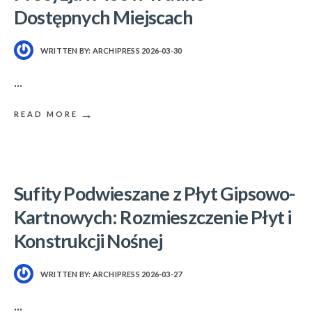
Dostępnych Miejscach
WRITTEN BY:
ARCHIPRESS
2026-03-30
...
→
READ MORE
Sufity Podwieszane z Płyt Gipsowo-
Kartnowych: Rozmieszczenie Płyt i
Konstrukcji Nośnej
WRITTEN BY:
ARCHIPRESS
2026-03-27
...