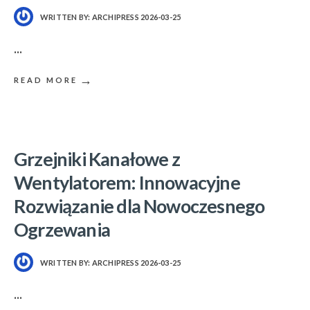
WRITTEN BY:
ARCHIPRESS
2026-03-25
...
→
READ MORE
Grzejniki Kanałowe z
Wentylatorem: Innowacyjne
Rozwiązanie dla Nowoczesnego
Ogrzewania
WRITTEN BY:
ARCHIPRESS
2026-03-25
...