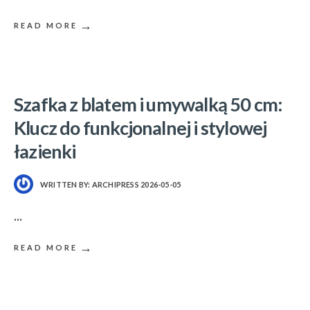
→
READ MORE
Szafka z blatem i umywalką 50 cm:
Klucz do funkcjonalnej i stylowej
łazienki
WRITTEN BY:
ARCHIPRESS
2026-05-05
...
→
READ MORE