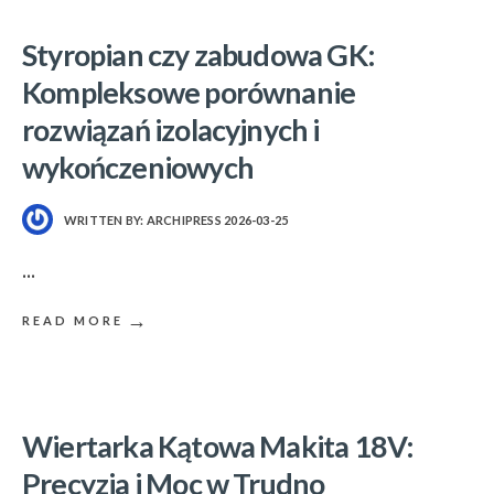
Styropian czy zabudowa GK:
Kompleksowe porównanie
rozwiązań izolacyjnych i
wykończeniowych
WRITTEN BY:
ARCHIPRESS
2026-03-25
...
→
READ MORE
Wiertarka Kątowa Makita 18V:
Precyzja i Moc w Trudno