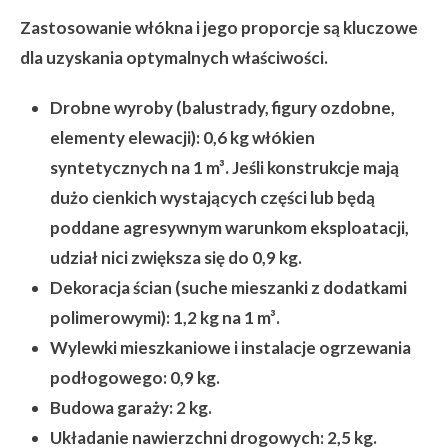
Zastosowanie włókna i jego proporcje są kluczowe
dla uzyskania optymalnych właściwości.
Drobne wyroby (balustrady, figury ozdobne,
elementy elewacji):
0,6 kg włókien
syntetycznych na 1 m³. Jeśli konstrukcje mają
dużo cienkich wystających części lub będą
poddane agresywnym warunkom eksploatacji,
udział nici zwiększa się do 0,9 kg.
Dekoracja ścian (suche mieszanki z dodatkami
polimerowymi):
1,2 kg na 1 m³.
Wylewki mieszkaniowe i instalacje ogrzewania
podłogowego:
0,9 kg.
Budowa garaży:
2 kg.
Układanie nawierzchni drogowych:
2,5 kg.