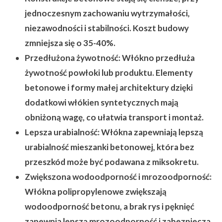
jednoczesnym zachowaniu wytrzymałości,
niezawodności i stabilności. Koszt budowy
zmniejsza się o 35-40%.
Przedłużona żywotność:
Włókno przedłuża
żywotność powłoki lub produktu. Elementy
betonowe i formy małej architektury dzięki
dodatkowi włókien syntetycznych mają
obniżoną wagę, co ułatwia transport i montaż.
Lepsza urabialność:
Włókna zapewniają lepszą
urabialność mieszanki betonowej, która bez
przeszkód może być podawana z miksokretu.
Zwiększona wodoodporność i mrozoodporność:
Włókna polipropylenowe zwiększają
wodoodporność betonu, a brak rys i pęknięć
zapewnia lepszą mrozoodporność i zabezpiecza