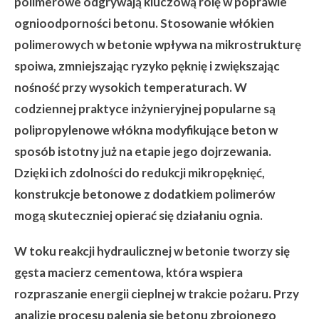
polimerowe odgrywają kluczową rolę w poprawie
ognioodporności betonu. Stosowanie włókien
polimerowych w betonie wpływa na mikrostrukturę
spoiwa, zmniejszając ryzyko pęknię i zwiększając
nośność przy wysokich temperaturach. W
codziennej praktyce inżynieryjnej popularne są
polipropylenowe włókna modyfikujące beton w
sposób istotny już na etapie jego dojrzewania.
Dzięki ich zdolności do redukcji mikropęknięć,
konstrukcje betonowe z dodatkiem polimerów
mogą skuteczniej opierać się działaniu ognia.
W toku reakcji hydraulicznej w betonie tworzy się
gęsta macierz cementowa, która wspiera
rozpraszanie energii cieplnej w trakcie pożaru. Przy
analizie procesu palenia się betonu zbrojonego