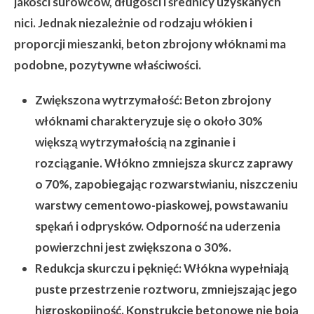
jakości surowców, długości i średnicy uzyskanych
nici. Jednak niezależnie od rodzaju włókien i
proporcji mieszanki, beton zbrojony włóknami ma
podobne, pozytywne właściwości.
Zwiększona wytrzymałość:
Beton zbrojony
włóknami charakteryzuje się o około 30%
większą wytrzymałością na zginanie i
rozciąganie. Włókno zmniejsza skurcz zaprawy
o 70%, zapobiegając rozwarstwianiu, niszczeniu
warstwy cementowo-piaskowej, powstawaniu
spękań i odprysków. Odporność na uderzenia
powierzchni jest zwiększona o 30%.
Redukcja skurczu i pęknięć:
Włókna wypełniają
puste przestrzenie roztworu, zmniejszając jego
higroskopijność. Konstrukcje betonowe nie boją