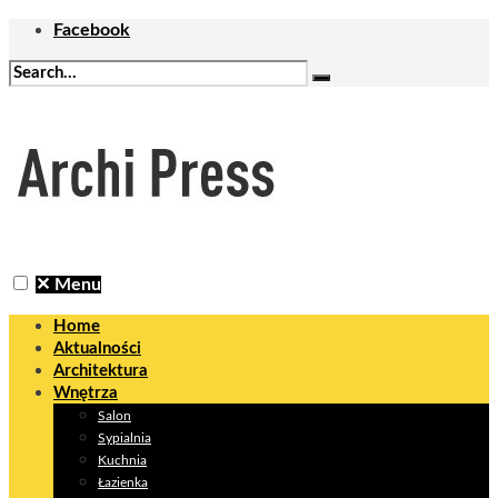
Facebook
✕
Menu
Home
Aktualności
Architektura
Wnętrza
Salon
Sypialnia
Kuchnia
Łazienka