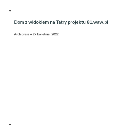
Dom z widokiem na Tatry projektu 81.waw.pl
Archipress
•
27 kwietnia, 2022