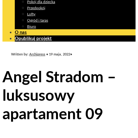
Pokój dla dziecka
Przedpokój
Lofty
Ogród i taras
Biuro
O nas
Opublikuj projekt
Written by:
Archipress
•
19 maja, 2022
•
Angel Stradom –
luksusowy
apartament 09