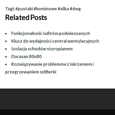
Tagi: #
pustaki
#
kominowe
#
silka
#
dwg
Related Posts
Funkcjonalność sufitów podwieszanych
Klucz do wydajności central wentylacyjnych
Izolacja schodów styropianem
Durasan 80x80
Rozwiązywanie problemów z iskrzeniem i
przegrzewaniem szlifierki