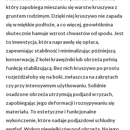
który zapobiega mieszaniu się warstw kruszywa z
gruntem rodzimym. Dzięki niej kruszywo nie zapada
się w miękkie podłoże, a co więcej, geowłóknina
skutecznie hamuje wzrost chwastów od spodu. Jest
to inwestycja, która naprawdę się opłaca,
zapewniając stabilność i minimalizując późniejszą
konserwację.Z kolei krawężniki lub obrzeża pełnią
funkcję stabilizującą. Bez nich kruszywo po prostu
rozjeżdżałoby się na boki, zwłaszcza na zakrętach
czy przy intensywnym użytkowaniu. Solidnie
osadzone obrzeża utrzymują podjazd w ryzach,
zapobiegając jego deformacji i rozsypywaniu się
materiału. To estetyczne i funkcjonalne
wykończenie, które nadaje podjazdowi schludny
wygląd. Wykop niewielki rów pod obrzeża. Na jego