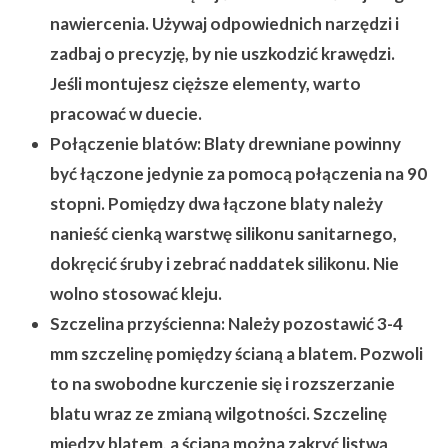
nawiercenia. Używaj odpowiednich narzędzi i
zadbaj o precyzję, by nie uszkodzić krawędzi.
Jeśli montujesz cięższe elementy, warto
pracować w duecie.
Połączenie blatów:
Blaty drewniane powinny
być łączone jedynie za pomocą połączenia na 90
stopni. Pomiędzy dwa łączone blaty należy
nanieść cienką warstwę silikonu sanitarnego,
dokręcić śruby i zebrać naddatek silikonu. Nie
wolno stosować kleju.
Szczelina przyścienna:
Należy pozostawić 3-4
mm szczelinę pomiędzy ścianą a blatem. Pozwoli
to na swobodne kurczenie się i rozszerzanie
blatu wraz ze zmianą wilgotności. Szczelinę
między blatem, a ścianą można zakryć listwą