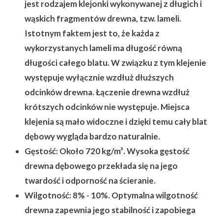
jest rodzajem klejonki wykonywanej z długich i
wąskich fragmentów drewna, tzw. lameli.
Istotnym faktem jest to, że każda z
wykorzystanych lameli ma długość równą
długości całego blatu. W związku z tym klejenie
występuje wyłącznie wzdłuż dłuższych
odcinków drewna. Łączenie drewna wzdłuż
krótszych odcinków nie występuje. Miejsca
klejenia są mało widoczne i dzięki temu cały blat
dębowy wygląda bardzo naturalnie.
Gęstość:
Około 720 kg/m³. Wysoka gęstość
drewna dębowego przekłada się na jego
twardość i odporność na ścieranie.
Wilgotność:
8% - 10%. Optymalna wilgotność
drewna zapewnia jego stabilność i zapobiega